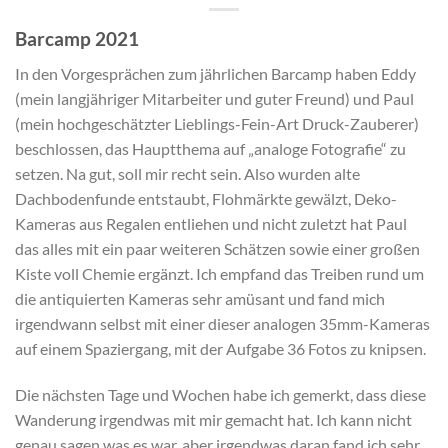
Barcamp 2021
In den Vorgesprächen zum jährlichen Barcamp haben Eddy
(mein langjähriger Mitarbeiter und guter Freund) und Paul
(mein hochgeschätzter Lieblings-Fein-Art Druck-Zauberer)
beschlossen, das Hauptthema auf „analoge Fotografie“ zu
setzen. Na gut, soll mir recht sein. Also wurden alte
Dachbodenfunde entstaubt, Flohmärkte gewälzt, Deko-
Kameras aus Regalen entliehen und nicht zuletzt hat Paul
das alles mit ein paar weiteren Schätzen sowie einer großen
Kiste voll Chemie ergänzt. Ich empfand das Treiben rund um
die antiquierten Kameras sehr amüsant und fand mich
irgendwann selbst mit einer dieser analogen 35mm-Kameras
auf einem Spaziergang, mit der Aufgabe 36 Fotos zu knipsen.
Die nächsten Tage und Wochen habe ich gemerkt, dass diese
Wanderung irgendwas mit mir gemacht hat. Ich kann nicht
genau sagen was es war, aber irgendwas daran fand ich sehr